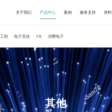
关于我们
产品中心
案例
服务支持
资料
工程
电子竞技
VR
消费电子
USB-C5H
F-TF-VRA
菲伯尔F2 HDMI 8K 光纤线
USB 3.2 Gen1公对母光纤延长线
菲伯尔USB-C转HDMI投屏快充线
菲伯尔DP54光纤 8K 电竞线
AD系列8K单头可拆卸 8K 
菲伯尔AD
USB-C5
F-DP21-8K(A
菲伯尔DP转HDMI转接线
AMC铠系列锁固8K HDMI®光纤线
菲伯尔镀银DP80铜线
菲伯尔 Hifi USB Alpha 2代 数字光纤音频线
金银音箱线
菲伯尔联系列US
真
其他