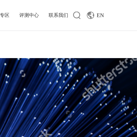
EN
专区
评测中心
联系我们
F-DP21-8K
Explorer
F-RVVP-2075
USB4 Gen3
HDMI®光纤线
R系列单头可拆卸 8K HDMI光纤线
ADR系列8K单头可拆卸 8K HDMI®光纤线
菲伯尔QTS系列8K HDMI®光纤线
全功能USB Type-C软板公转母延长线
F-RVV-310，F-RVV-315
磁吸数据线
菲伯尔镀银3.5mm三级公对公音频线
F-RVV-4075，F-RVV-410
Snowflake系列镀银电源线
OC)
Proton DP
F-AC12-XLR
F-RVSP-2075
Flash144
Thunderbolt™4
F-RVVP-410
B3.2Gen2连接线
16K 96Gbps HDMI® 高清线
菲伯尔新版五合一拓展坞
菲伯尔镀银3.5mm三级公对母音频线
F-RVV-325，F-RVV-340
Type-C音频转接头
镀银XLR卡侬平衡线